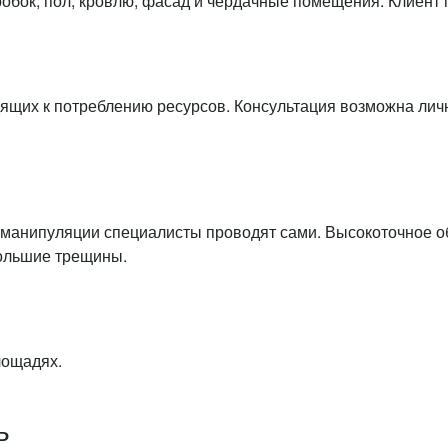
робок, пол, кровлю, фасад и чердачные помещения. Клиент 
ящих к потреблению ресурсов. Консультация возможна личн
е манипуляции специалисты проводят сами. Высокоточное 
ольшие трещины.
лощадях.
ь