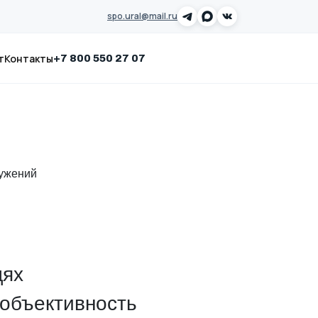
spo.ural@mail.ru
т
Контакты
Заказать звонок
+7 800 550 27 07
ружений
дях
 объективность