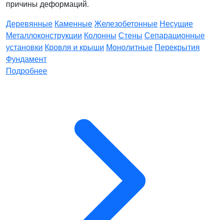
причины деформаций.
Деревянные
Каменные
Железобетонные
Несущие
Металлоконструкции
Колонны
Стены
Сепарационные
установки
Кровля и крыши
Монолитные
Перекрытия
Фундамент
Подробнее