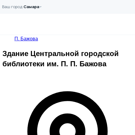
Перейти к основному содержанию
Ваш город:
Самара
Главная
Примеры работ
Здание Центральной городской библиотеки им. П.
П. Бажова
Здание Центральной городской
библиотеки им. П. П. Бажова